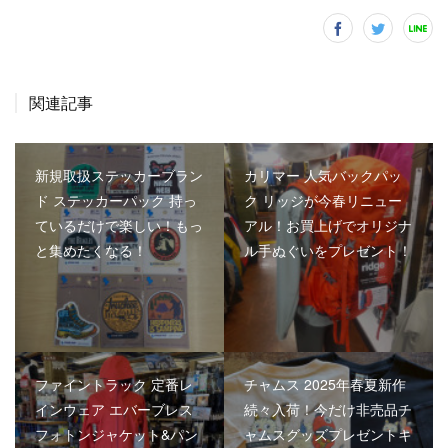
関連記事
新規取扱ステッカーブラン
カリマー 人気バックパッ
ド ステッカーパック 持っ
ク リッジが今春リニュー
ているだけで楽しい！もっ
アル！お買上げでオリジナ
と集めたくなる！
ル手ぬぐいをプレゼント！
ファイントラック 定番レ
チャムス 2025年春夏新作
インウェア エバーブレス
続々入荷！今だけ非売品チ
フォトンジャケット&パン
ャムスグッズプレゼントキ