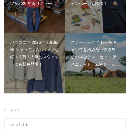
ツが2025年春リニュー…
ャンペーンも開催！
パタゴニア 2025年春夏新
スノーピーク これからキ
作 シャツ 短パン パンツ他
ャンプを始めたい方必見
続々入荷！人気のスウェッ
超お得なテントセット ア
トにも新色登場！
メニティドームMタープ…
0
コメント