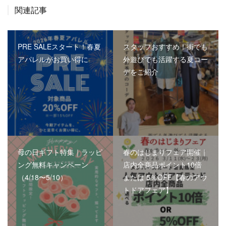
関連記事
PRE SALEスタート！春夏
スタッフおすすめ！街でも
アパレルがお買い得に
外遊びでも活躍する夏コー
デをご紹介
母の日ギフト特集｜ラッピ
春のはじまりフェア開催｜
ング無料キャンペーン
店内全商品ポイント10倍
（4/18〜5/10）
または 5％OFF【春のアウ
トドアフェア】