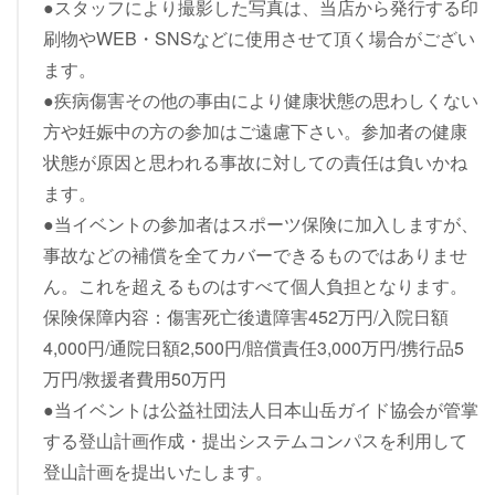
●スタッフにより撮影した写真は、当店から発行する印
刷物やWEB・SNSなどに使用させて頂く場合がござい
ます。
●疾病傷害その他の事由により健康状態の思わしくない
方や妊娠中の方の参加はご遠慮下さい。参加者の健康
状態が原因と思われる事故に対しての責任は負いかね
ます。
●当イベントの参加者はスポーツ保険に加入しますが、
事故などの補償を全てカバーできるものではありませ
ん。これを超えるものはすべて個人負担となります。
保険保障内容：傷害死亡後遺障害452万円/入院日額
4,000円/通院日額2,500円/賠償責任3,000万円/携行品5
万円/救援者費用50万円
●当イベントは公益社団法人日本山岳ガイド協会が管掌
する登山計画作成・提出システムコンパスを利用して
登山計画を提出いたします。