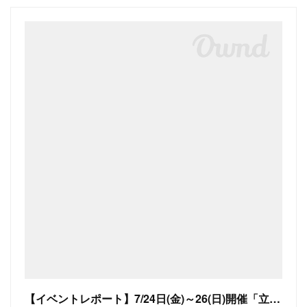
【イベントレポート】7/24日(金)～26(日)開催「立山三山縦走」～憧れの北アルプス縦走！雄大なパノラマと可憐な高山植物を楽しむ人気コース～その2 - アウトドアーズ・コンパス 旧ブログ(～2018