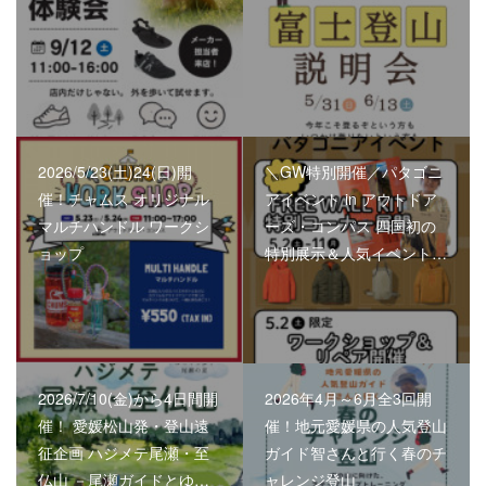
2026/5/23(土)24(日)開
＼GW特別開催／パタゴニ
催！チャムス オリジナル
アイベント in アウトドア
マルチハンドル ワークシ
ーズ・コンパス 四国初の
ョップ
特別展示＆人気イベント…
2026/7/10(金)から4日間開
2026年4月～6月全3回開
催！ 愛媛松山発・登山遠
催！地元愛媛県の人気登山
征企画 ハジメテ尾瀬・至
ガイド智さんと行く春のチ
仏山 －尾瀬ガイドとゆ…
ャレンジ登山