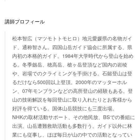
講師プロフィール
松本智広（マツモトトモヒロ）地元愛媛県の名物ガイ
ド、通称智さん。四国山岳ガイド協会に所属する、県
内初の本格的ガイド。1984年大学時代から登山を始め
る。冬季劔岳、穂高岳、槍ヶ岳登頂など国内の岩稜
や、岩場でのクライミングを手掛ける。石鎚登山は登
るだけなら500回以上登頂。2000年のマッターホル
ン、07年モンブランなどの高所登山の経験もある。登
山の技術解説を毎回登山に取り入れたりとお客様から
好評を得ている。国体山岳競技にも三度出場。
NHKの取材活動サポート、その他民放、BSでの番組に
出演。山岳遭難救助活動も多数行う。ガイド以外に林
業にも従事し、ほぼ毎日が山の中での活動となってい