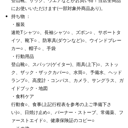
登山靴、ザック、ウエアなどがお買い得！当店全商品
にお使いいただけます(一部対象外商品あり)。
持ち物 ：
・服装
速乾Tシャツ○、長袖シャツ○ 、ズボン○ 、サポートタ
イツ、靴下○ 、防寒具(ダウンなど)○、ウインドブレー
カー○ 、帽子○ 、手袋
・行動用品
登山靴○、スパッツ(ゲイター)、雨具(上下)○、ストッ
ク、ザック・ザックカバー○、水筒○、予備水、ヘッド
ランプ○、高度計・コンパス、カメラ、サングラス、ガ
イドブック・地図
・食料ケア
行動食○、食事(上記行程表を参考の上ご準備下さ
い)○、日焼け止め○、バーナー・ストーブ、常備薬、フ
ァーストエイド○、健康保険証のコピー○