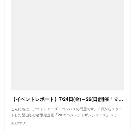
【イベントレポート】7/24日(金)～26(日)開催「立山三山縦走」～憧れの北アルプス縦走！雄大なパノラマと可憐な高山植物を楽しむ人気コース～その1 - アウトドアーズ・コンパス 旧ブログ(～2018
こんにちは、アウトドアーズ・コンパスの門屋です。 3月からスター
トした登山初心者限定企画「2015ハジメテトザンシリーズ」 ステ…
楽天ブログ