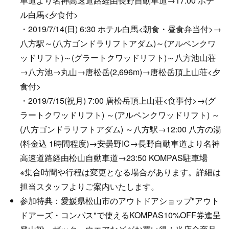
車道より名神高速道路経由長野自動車道→17:00 ホテ
ル白馬<夕食付>
・2019/7/14(日) 6:30 ホテル白馬<朝食・昼食弁当付>→
八方駅～(八方ゴンドラリフトアダム)～(アルペンクワ
ッドリフト)～(グラートクワッドリフト)～八方池山荘
→八方池→丸山→唐松岳(2,696m)→唐松岳頂上山荘<夕
食付>
・2019/7/15(祝月) 7:00 唐松岳頂上山荘<食事付>→(グ
ラートクワッドリフト) ～(アルペンクワッドリフト) ～
(八方ゴンドラリフトアダム) ～八方駅→12:00 八方の湯
(料金込 1時間程度)→安曇野IC→長野自動車道より名神
高速道路経由松山自動車道→23:50 KOMPAS駐車場
※集合時間や行程は変更となる場合があります。詳細は
担当スタッフよりご案内いたします。
参加特典：愛媛県松山市のアウトドアショップ"アウト
ドアーズ・コンパス"で使えるKOMPAS10%OFF券進呈