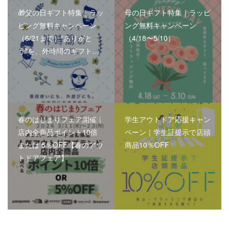
🎁父の日ギフト特集｜ラッ
母の日ギフト特集｜ラッピ
ピング無料キャンペーン
ング無料キャンペーン
（6/21まで）"ありがと
（4/18〜5/10）
う"を、外時間のギフト…
春のはじまりフェア開催｜
学生アウトドア応援キャン
店内全商品ポイント10倍
ペーン｜学生証提示で店頭
または 5％OFF【春のアウ
商品10％OFF
トドアフェア】