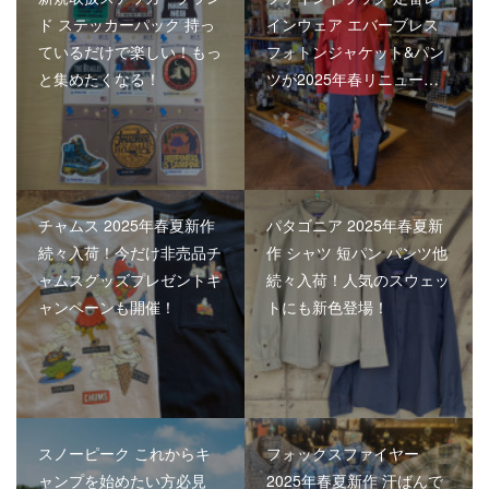
ド ステッカーパック 持っ
インウェア エバーブレス
ているだけで楽しい！もっ
フォトンジャケット&パン
と集めたくなる！
ツが2025年春リニュー…
チャムス 2025年春夏新作
パタゴニア 2025年春夏新
続々入荷！今だけ非売品チ
作 シャツ 短パン パンツ他
ャムスグッズプレゼントキ
続々入荷！人気のスウェッ
ャンペーンも開催！
トにも新色登場！
スノーピーク これからキ
フォックスファイヤー
ャンプを始めたい方必見
2025年春夏新作 汗ばんで