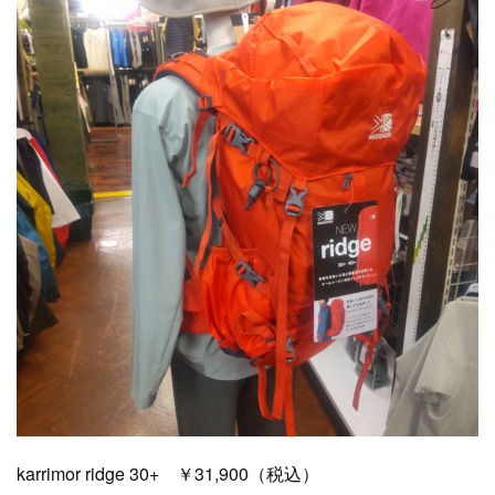
karrimor ridge 30+ ￥31,900（税込）