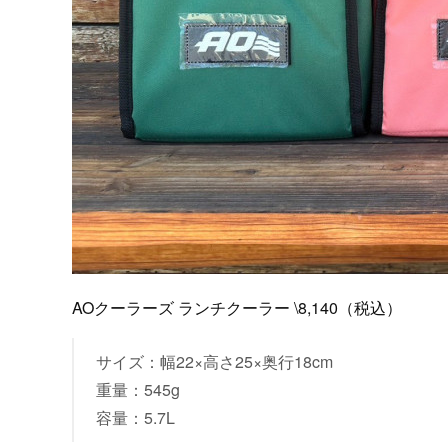
AOクーラーズ ランチクーラー \8,140（税込）
サイズ：幅22×高さ25×奥行18cm
重量：545g
容量：5.7L