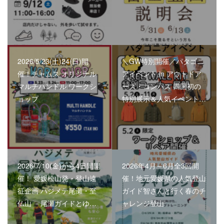
2026/5/23(土)24(日)開
＼GW特別開催／パタゴニ
催！チャムス オリジナル
アイベント in アウトドア
マルチハンドル ワークシ
ーズ・コンパス 四国初の
ョップ
特別展示＆人気イベント…
2026/7/10(金)から4日間開
2026年4月～6月全3回開
催！ 愛媛松山発・登山遠
催！地元愛媛県の人気登山
征企画 ハジメテ尾瀬・至
ガイド智さんと行く春のチ
仏山 －尾瀬ガイドとゆ…
ャレンジ登山