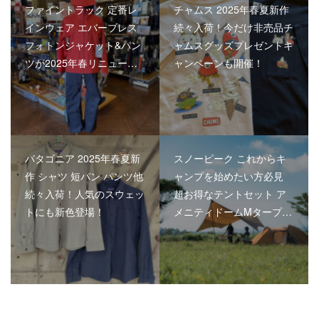
ファイントラック 定番レ
チャムス 2025年春夏新作
インウェア エバーブレス
続々入荷！今だけ非売品チ
フォトンジャケット&パン
ャムスグッズプレゼントキ
ツが2025年春リニュー…
ャンペーンも開催！
パタゴニア 2025年春夏新
スノーピーク これからキ
作 シャツ 短パン パンツ他
ャンプを始めたい方必見
続々入荷！人気のスウェッ
超お得なテントセット ア
トにも新色登場！
メニティドームMタープ…