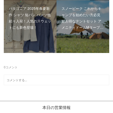
パタゴニア 2025年春夏新
スノーピーク これからキ
作 シャツ 短パン パンツ他
ャンプを始めたい方必見
続々入荷！人気のスウェッ
超お得なテントセット ア
トにも新色登場！
メニティドームMタープ…
0
コメント
本日の営業情報