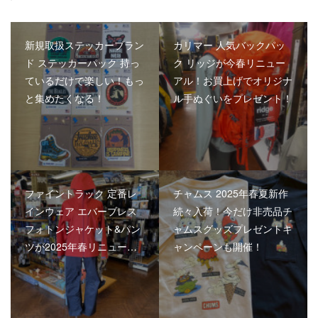
新規取扱ステッカーブラン
カリマー 人気バックパッ
ド ステッカーパック 持っ
ク リッジが今春リニュー
ているだけで楽しい！もっ
アル！お買上げでオリジナ
と集めたくなる！
ル手ぬぐいをプレゼント！
ファイントラック 定番レ
チャムス 2025年春夏新作
インウェア エバーブレス
続々入荷！今だけ非売品チ
フォトンジャケット&パン
ャムスグッズプレゼントキ
ツが2025年春リニュー…
ャンペーンも開催！