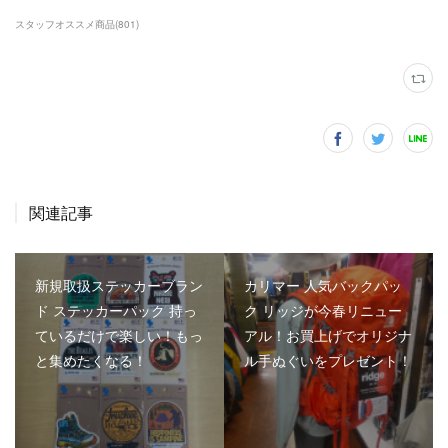
スタッフオススメ商品
(
801
)
関連記事
新規取扱ステッカーブラン
カリマー 人気バックパッ
ド ステッカーパック 持っ
ク リッジが今春リニュー
ているだけで楽しい！もっ
アル！お買上げでオリジナ
と集めたくなる！
ル手ぬぐいをプレゼント！