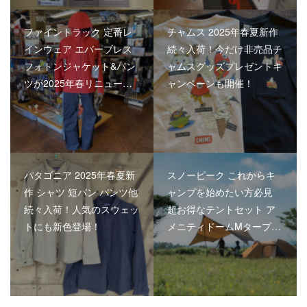
ファイントラック 定番レ
チャムス 2025年春夏新作
インウェア エバーブレス
続々入荷！今だけ非売品チ
フォトンジャケット&パン
ャムスグッズプレゼントキ
ツが2025年春リニュー…
ャンペーンも開催！
パタゴニア 2025年春夏新
スノーピーク これからキ
作 シャツ 短パン パンツ他
ャンプを始めたい方必見
続々入荷！人気のスウェッ
超お得なテントセット ア
トにも新色登場！
メニティドームMタープ…