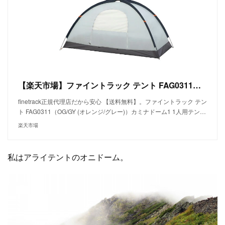
【楽天市場】ファイントラック テント FAG0311（OG/GY (オレンジ/グレー)）カミナドーム1 1人用テント 山岳用テント 山テント ドーム型テント：アウトドアーズ・コンパス
finetrack正規代理店だから安心 【送料無料】。ファイントラック テン
ト FAG0311（OG/GY (オレンジ/グレー)）カミナドーム1 1人用テン…
楽天市場
私はアライテントのオニドーム。