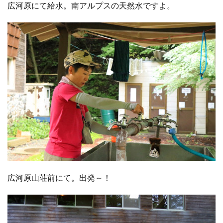
広河原にて給水。南アルプスの天然水ですよ。
広河原山荘前にて。出発～！