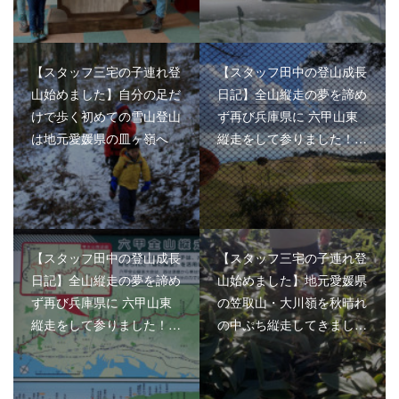
【スタッフ三宅の子連れ登
【スタッフ田中の登山成長
山始めました】自分の足だ
日記】全山縦走の夢を諦め
けで歩く初めての雪山登山
ず再び兵庫県に 六甲山東
は地元愛媛県の皿ヶ嶺へ
縦走をして参りました！…
【スタッフ田中の登山成長
【スタッフ三宅の子連れ登
日記】全山縦走の夢を諦め
山始めました】地元愛媛県
ず再び兵庫県に 六甲山東
の笠取山・大川嶺を秋晴れ
縦走をして参りました！…
の中ぷち縦走してきまし…