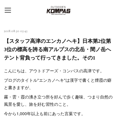
2018.08.30 03:43
【スタッフ高津のエンカノヘキ】日本第2位第
3位の標高を誇る南アルプスの北岳・間ノ岳へ
テント背負って行ってきました。その1
こんにちは、アウトドアーズ・コンパスの高津です。
ブログのタイトル"エンカノヘキ"は漢字で書くと煙霞の癖
と書きますが、
霧・雲・霞の沸き立つ所を好んで歩く趣味、つまり自然の
風景を愛し、旅を好む習性のこと。
今から1,000年以上も前にあった言葉です。