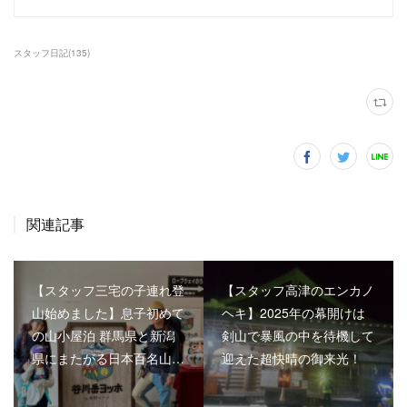
スタッフ日記
(
135
)
関連記事
【スタッフ三宅の子連れ登
【スタッフ高津のエンカノ
山始めました】息子初めて
ヘキ】2025年の幕開けは
の山小屋泊 群馬県と新潟
剣山で暴風の中を待機して
県にまたがる日本百名山…
迎えた超快晴の御来光！