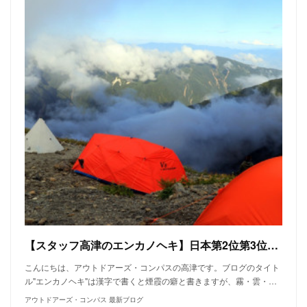
【スタッフ高津のエンカノヘキ】日本第2位第3位の標高を誇る南アルプスの北岳・間ノ岳へテント背負って行ってきました。その2
こんにちは、アウトドアーズ・コンパスの高津です。ブログのタイト
ル"エンカノヘキ"は漢字で書くと煙霞の癖と書きますが、霧・雲・…
アウトドアーズ・コンパス 最新ブログ