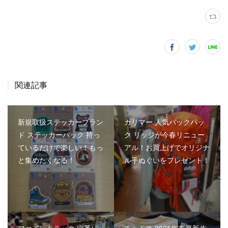
関連記事
新規取扱ステッカーブラン
カリマー 人気バックパッ
ド ステッカーパック 持っ
ク リッジが今春リニュー
ているだけで楽しい！もっ
アル！お買上げでオリジナ
と集めたくなる！
ル手ぬぐいをプレゼント！