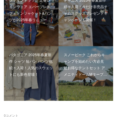
ファイントラック 定番レ
チャムス 2025年春夏新作
インウェア エバーブレス
続々入荷！今だけ非売品チ
フォトンジャケット&パン
ャムスグッズプレゼントキ
ツが2025年春リニュー…
ャンペーンも開催！
パタゴニア 2025年春夏新
スノーピーク これからキ
作 シャツ 短パン パンツ他
ャンプを始めたい方必見
続々入荷！人気のスウェッ
超お得なテントセット ア
トにも新色登場！
メニティドームMタープ…
0
コメント