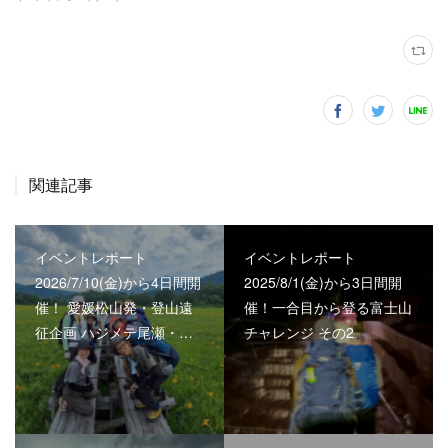
関連記事
イベントレポート
イベントレポート
2026/7/10(金)から4日間開
2025/8/1(金)から3日間開
催！ 愛媛松山発・登山遠
催！一合目から登る富士山
征企画 ハジメテ尾瀬・…
チャレンジ その2