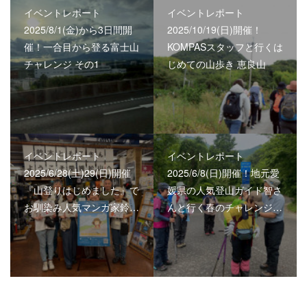
イベントレポート
イベントレポート
2025/8/1(金)から3日間開
2025/10/19(日)開催！
催！一合目から登る富士山
KOMPASスタッフと行くは
チャレンジ その1
じめての山歩き 恵良山
イベントレポート
イベントレポート
2025/6/28(土)29(日)開催
2025/6/8(日)開催！地元愛
『山登りはじめました』で
媛県の人気登山ガイド智さ
お馴染み人気マンガ家鈴…
んと行く春のチャレンジ…