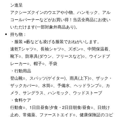
ン進呈
アクシーズクインのウエアや小物、ハンモック、アル
コールバーナーなどがお買い得！当店全商品にお使い
いただけます(一部対象外商品あり)。
持ち物：
・服装 ※藪なども凌げる服装でおねがいします。
速乾Tシャツ○、長袖シャツ○、ズボン○、中間保温着、
靴下○、防寒具(ダウン、フリースなど)○、ウインドブ
レーカー○、帽子○、手袋
・行動用品
登山靴○、スパッツ(ゲイター)、雨具(上下)○、ザック・
ザックカバー○、水筒○、予備水、ヘッドランプ○、カ
メラ、サングラス、ハンモック、ウッドストーブ
・食料ケア
行動食○、1日目昼食/夕食・2日目朝食/昼食○、日焼け
止め、常備薬、ファーストエイド○、健康保険証のコピ