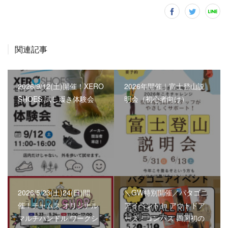
関連記事
2026/9/12(土)開催！XERO
2026年開催｜富士登山説
SHOES 試し履き体験会
明会（初心者向け）
2026/5/23(土)24(日)開
＼GW特別開催／パタゴニ
催！チャムス オリジナル
アイベント in アウトドア
マルチハンドル ワークシ
ーズ・コンパス 四国初の