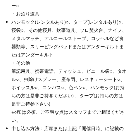
ー○
・お泊り道具
ハンモック(レンタルあり)○、タープ(レンタルあり)○、
寝袋○、その他寝具、炊事道具、ソロ焚火台、ナイフ、
メタルマッチ、アルコールストーブ、コッヘルなど食
器類等、スリーピングパッドまたはアンダーキルトま
たはアンダーキルト
・その他
筆記用具、携帯電話、ティッシュ、ビニール袋○、タオ
ル○、虫除けスプレー、座布団、レスキューシート○、
ホイッスル○、コンパス○、色ペン○、ハンモック(お持
ちの方は是非ご持参ください) 、タープ(お持ちの方は
是非ご持参下さい)
※○印は必須。ご不明な点はスタッフまでご相談くださ
い。
申し込み方法：店頭または上記「開催日時」に記載の