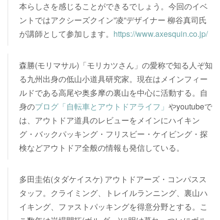
本らしさを感じることができるでしょう。今回のイベ
ントではアクシーズクイン”凌”デザイナー 柳谷真司氏
が講師として参加します。
https://www.axesquin.co.jp/
森勝(モリマサル)「モリカツさん」の愛称で知る人ぞ知
る九州出身の低山小道具研究家。現在はメインフィー
ルドである高尾や奥多摩の裏山を中心に活動する。自
身の
ブログ「自転車とアウトドアライフ」
やyoutubeで
は、アウトドア道具のレビューをメインにハイキン
グ・バックパッキング・フリスビー・ケイビング・探
検などアウトドア全般の情報も発信している。
多田圭佑(タダケイスケ) アウトドアーズ・コンパスス
タッフ。クライミング、トレイルランニング、裏山ハ
イキング、ファストパッキングを得意分野とする。こ