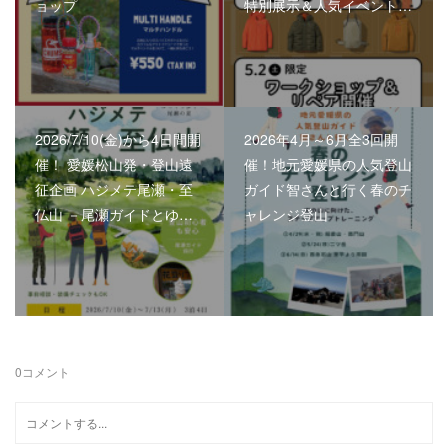
ョップ
特別展示＆人気イベント…
2026/7/10(金)から4日間開
2026年4月～6月全3回開
催！ 愛媛松山発・登山遠
催！地元愛媛県の人気登山
征企画 ハジメテ尾瀬・至
ガイド智さんと行く春のチ
仏山 －尾瀬ガイドとゆ…
ャレンジ登山
0
コメント