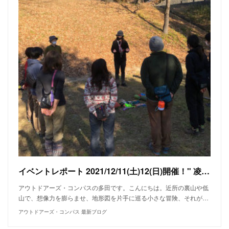
イベントレポート 2021/12/11(土)12(日)開催！" 凌" ブランド" アクシーズクイン" の出張シノギング2021
アウトドアーズ・コンパスの多田です。こんにちは。近所の裏山や低
山で、想像力を膨らませ、地形図を片手に巡る小さな冒険、それが…
アウトドアーズ・コンパス 最新ブログ