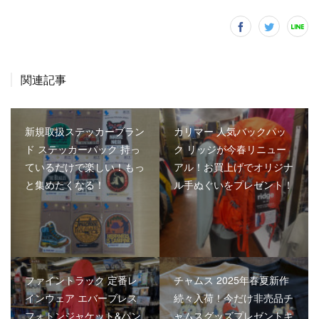
関連記事
新規取扱ステッカーブラン
カリマー 人気バックパッ
ド ステッカーパック 持っ
ク リッジが今春リニュー
ているだけで楽しい！もっ
アル！お買上げでオリジナ
と集めたくなる！
ル手ぬぐいをプレゼント！
ファイントラック 定番レ
チャムス 2025年春夏新作
インウェア エバーブレス
続々入荷！今だけ非売品チ
フォトンジャケット&パン
ャムスグッズプレゼントキ