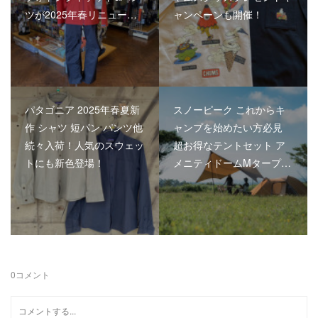
ツが2025年春リニュー…
ャンペーンも開催！
パタゴニア 2025年春夏新
スノーピーク これからキ
作 シャツ 短パン パンツ他
ャンプを始めたい方必見
続々入荷！人気のスウェッ
超お得なテントセット ア
トにも新色登場！
メニティドームMタープ…
0
コメント