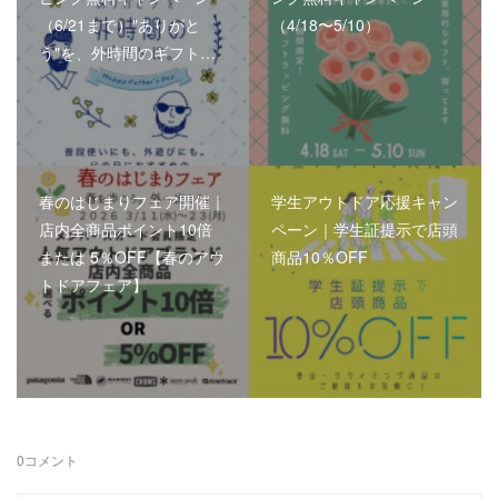
（6/21まで）"ありがと
（4/18〜5/10）
う"を、外時間のギフト…
春のはじまりフェア開催｜
学生アウトドア応援キャン
店内全商品ポイント10倍
ペーン｜学生証提示で店頭
または 5％OFF【春のアウ
商品10％OFF
トドアフェア】
0
コメント