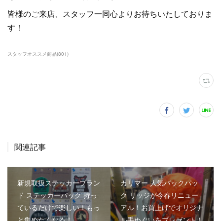
皆様のご来店、スタッフ一同心よりお待ちいたしておりま
す！
スタッフオススメ商品
(
801
)
関連記事
新規取扱ステッカーブラン
カリマー 人気バックパッ
ド ステッカーパック 持っ
ク リッジが今春リニュー
ているだけで楽しい！もっ
アル！お買上げでオリジナ
と集めたくなる！
ル手ぬぐいをプレゼント！