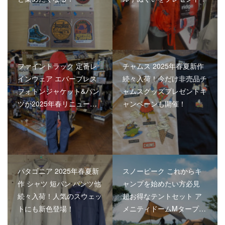
ファイントラック 定番レ
チャムス 2025年春夏新作
インウェア エバーブレス
続々入荷！今だけ非売品チ
フォトンジャケット&パン
ャムスグッズプレゼントキ
ツが2025年春リニュー…
ャンペーンも開催！
パタゴニア 2025年春夏新
スノーピーク これからキ
作 シャツ 短パン パンツ他
ャンプを始めたい方必見
続々入荷！人気のスウェッ
超お得なテントセット ア
トにも新色登場！
メニティドームMタープ…