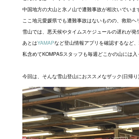
中国地方の大山と氷ノ山で遭難事故が相次いでいま
ここ地元愛媛県でも遭難事故はないものの、救助ヘ
雪山では、悪天候やタイムスケジュールの遅れが発
あとは
YAMAP
など登山情報アプリを確認するなど、
私含めてKOMPASスタッフも毎週どこかの山には
今回は、そんな雪山登山におススメなザック(日帰り