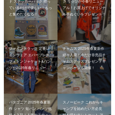
ド ステッカーパック 持っ
ク リッジが今春リニュー
ているだけで楽しい！もっ
アル！お買上げでオリジナ
と集めたくなる！
ル手ぬぐいをプレゼント！
ファイントラック 定番レ
チャムス 2025年春夏新作
インウェア エバーブレス
続々入荷！今だけ非売品チ
フォトンジャケット&パン
ャムスグッズプレゼントキ
ツが2025年春リニュー…
ャンペーンも開催！
パタゴニア 2025年春夏新
スノーピーク これからキ
作 シャツ 短パン パンツ他
ャンプを始めたい方必見
続々入荷！人気のスウェッ
超お得なテントセット ア