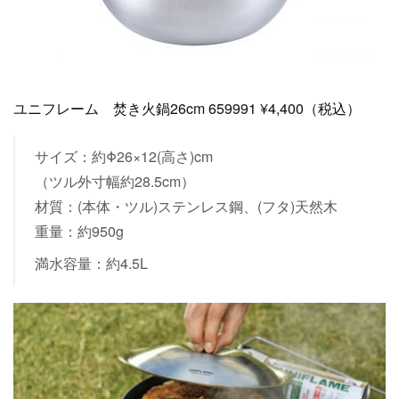
ユニフレーム 焚き火鍋26cm 659991 ¥4,400（税込）
サイズ：約Φ26×12(高さ)cm
（ツル外寸幅約28.5cm）
材質：(本体・ツル)ステンレス鋼、(フタ)天然木
重量：約950g
満水容量：約4.5L