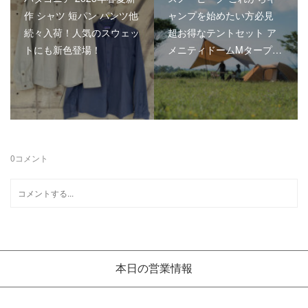
作 シャツ 短パン パンツ他
ャンプを始めたい方必見
続々入荷！人気のスウェッ
超お得なテントセット ア
トにも新色登場！
メニティドームMタープ…
0
コメント
本日の営業情報