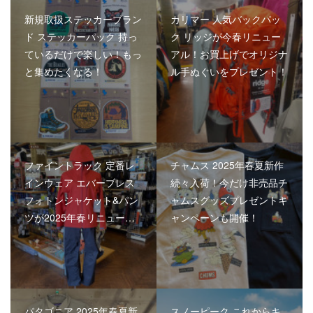
新規取扱ステッカーブラン
カリマー 人気バックパッ
ド ステッカーパック 持っ
ク リッジが今春リニュー
ているだけで楽しい！もっ
アル！お買上げでオリジナ
と集めたくなる！
ル手ぬぐいをプレゼント！
ファイントラック 定番レ
チャムス 2025年春夏新作
インウェア エバーブレス
続々入荷！今だけ非売品チ
フォトンジャケット&パン
ャムスグッズプレゼントキ
ツが2025年春リニュー…
ャンペーンも開催！
パタゴニア 2025年春夏新
スノーピーク これからキ