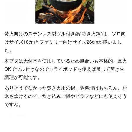
焚火向けのステンレス製ツル付き鍋"焚き火鍋"は、ソロ向
けサイズ18cmとファミリー向けサイズ26cmが揃いまし
た。
木ブタは天然木を使用しているため風合いも本格的、直火
OKでツル付きなのでトライポッドを使えば吊して焚き火
調理が可能です。
ありそうでなかった焚き火用の鍋、鍋料理はもちろん、お
米も炊けるので、炊き込みご飯やピラフなどにも使えそう
ですね。