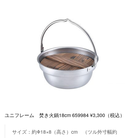
ユニフレーム 焚き火鍋18cm 659984 ¥3,300（税込）
サイズ：約Φ18×8（高さ）cm （ツル外寸幅約