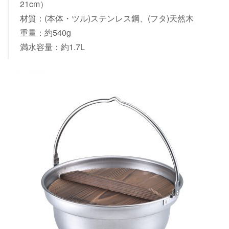
21cm）
材質：(本体・ツル)ステンレス鋼、(フタ)天然木
重量：約540g
満水容量：約1.7L